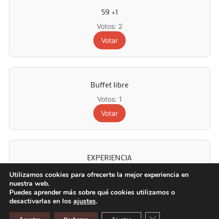
59 +1
Votos: 2
Votar
Buffet libre
Votos: 1
Votar
EXPERIENCIA
Votos: 93
Utilizamos cookies para ofrecerte la mejor experiencia en
nuestra web.
Votar
Puedes aprender más sobre qué cookies utilizamos o
desactivarlas en los
ajustes
.
Cerrar el banner de 