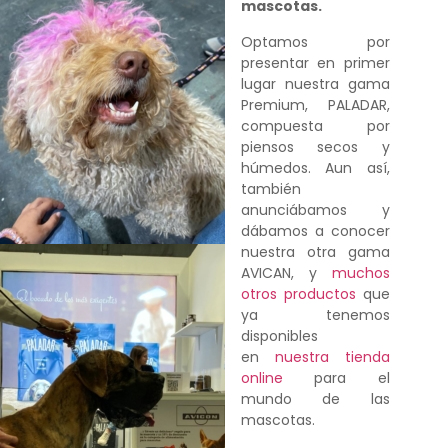
mascotas.
Optamos por
presentar en primer
lugar nuestra gama
Premium, PALADAR,
compuesta por
piensos secos y
húmedos. Aun así,
también
anunciábamos y
dábamos a conocer
nuestra otra gama
AVICAN, y
muchos
otros productos
que
ya tenemos
disponibles
en
nuestra tienda
online
para el
mundo de las
mascotas.