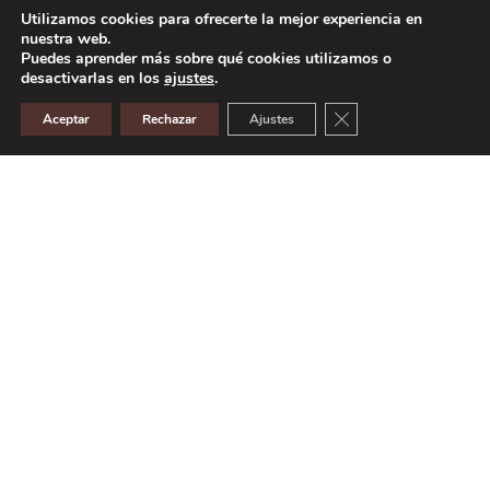
Nuestra Revista
Utilizamos cookies para ofrecerte la mejor experiencia en
nuestra web.
Puedes aprender más sobre qué cookies utilizamos o
desactivarlas en los
ajustes
.
Cerrar el banner de 
Aceptar
Rechazar
Ajustes