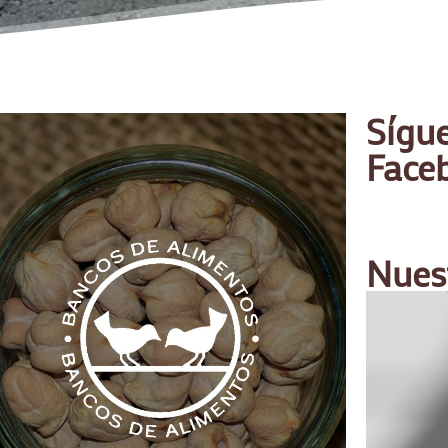
Sígu
Face
Nuest