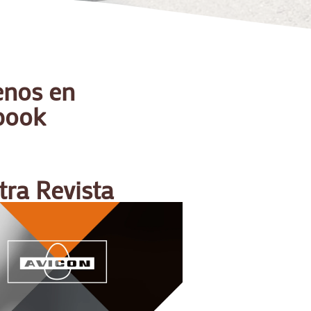
enos en
book
ra Revista