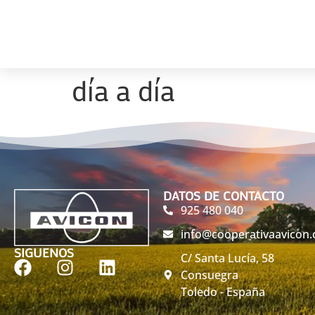
INICIO
EMPRESA
PRODUCTOS
SERVICIOS
día a día
DATOS DE CONTACTO
925 480 040
info@cooperativaavicon
SIGUENOS
C/ Santa Lucía, 58
Consuegra
Toledo - España