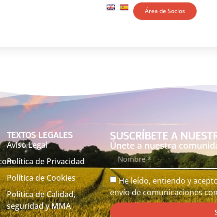
NOTICIAS
TIENDA
CONTACTO
Área de Socios
SUSCRÍBETE A NUEST
TEXTOS LEGALES
Aviso Legal
Únete a nuestra comunid
.com
Política de Privacidad
Política de Cookies
He leído, entiendo y acept
envío de comunicaciones com
Política de Calidad,
seguridad y MMA