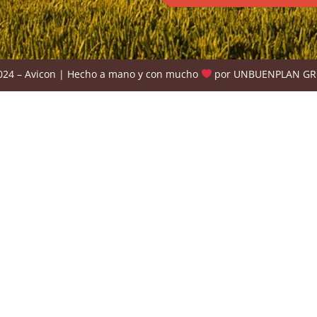
024 – Avicon | Hecho a mano y con mucho
por
UNBUENPLAN G