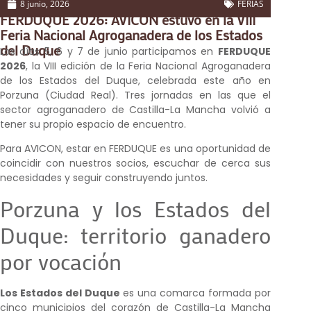
8 junio, 2026
FERIAS
FERDUQUE 2026: AVICON estuvo en la VIII
Feria Nacional Agroganadera de los Estados
del Duque
Los días 5, 6 y 7 de junio participamos en
FERDUQUE
2026
, la VIII edición de la Feria Nacional Agroganadera
de los Estados del Duque, celebrada este año en
Porzuna (Ciudad Real). Tres jornadas en las que el
sector agroganadero de Castilla-La Mancha volvió a
tener su propio espacio de encuentro.
Para AVICON, estar en FERDUQUE es una oportunidad de
coincidir con nuestros socios, escuchar de cerca sus
necesidades y seguir construyendo juntos.
Porzuna y los Estados del
Duque: territorio ganadero
por vocación
Los Estados del Duque
es una comarca formada por
cinco municipios del corazón de Castilla-La Mancha